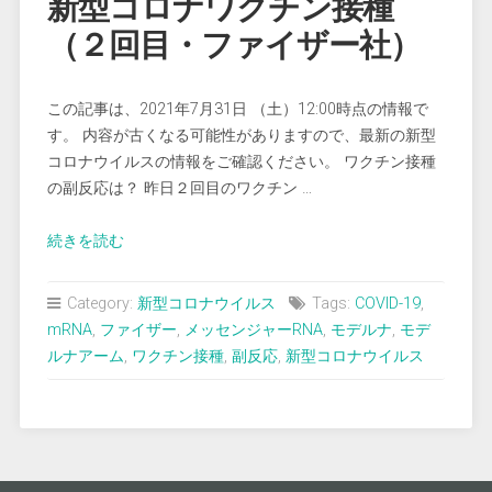
新型コロナワクチン接種
（２回目・ファイザー社）
この記事は、2021年7月31日 （土）12:00時点の情報で
す。 内容が古くなる可能性がありますので、最新の新型
コロナウイルスの情報をご確認ください。 ワクチン接種
の副反応は？ 昨日２回目のワクチン …
“新
続きを読む
型
コ
Category:
新型コロナウイルス
Tags:
COVID-19
,
ロ
mRNA
,
ファイザー
,
メッセンジャーRNA
,
モデルナ
,
モデ
ナ
ルナアーム
,
ワクチン接種
,
副反応
,
新型コロナウイルス
ワ
ク
チ
ン
接