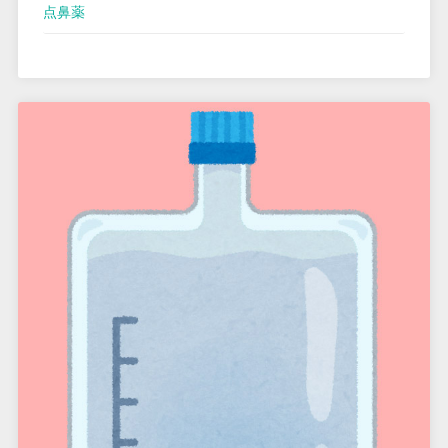
ナ
点鼻薬
ウ
イ
ル
ス
の
治
療
薬
に
点
鼻
薬
が
登
場”