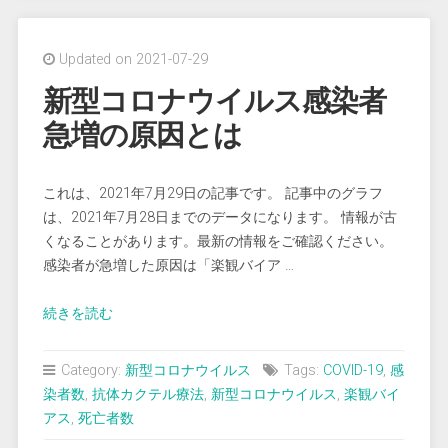
ン
接
Updated on 2021-07-29
種
（２
新型コロナウイルス感染者
回
急増の原因とは
目・
フ
ァ
これは、2021年7月29日の記事です。 記事中のグラフ
イ
は、2021年7月28日までのデータになります。 情報が古
ザ
くなることがあります。最新の情報をご確認ください。
ー
感染者が急増した原因は「楽観バイア …
社）”
“新
続きを読む
型
コ
Category:
新型コロナウイルス
Tags:
COVID-19
,
感
ロ
染者数
,
抗体カクテル療法
,
新型コロナウイルス
,
楽観バイ
ナ
アス
,
死亡者数
ウ