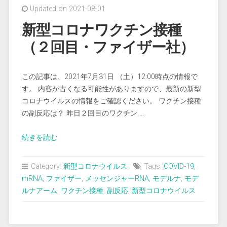
Updated on 2021-08-01
ロ
ナ
新型コロナワクチン接種
飲
（２回目・ファイザー社）
み
薬
の
この記事は、2021年7月31日 （土）12:00時点の情報で
年
す。 内容が古くなる可能性がありますので、最新の新型
内
コロナウイルスの情報をご確認ください。 ワクチン接種
承
の副反応は？ 昨日２回目のワクチン …
認
申
“新
続きを読む
請
型
を
コ
Category:
新型コロナウイルス
Tags:
COVID-19
,
目
ロ
mRNA
,
ファイザー
,
メッセンジャーRNA
,
モデルナ
,
モデ
指
ナ
ルナアーム
,
ワクチン接種
,
副反応
,
新型コロナウイルス
す”
ワ
ク
チ