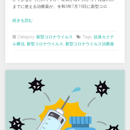
までに使える治療薬が、令和3年7月19日に新型コロ …
“新
続きを読む
型
コ
Category:
新型コロナウイルス
Tags:
抗体カクテ
ロ
ル療法
,
新型コロナウイルス
,
新型コロナウイルス治療薬
ナ
ウ
イ
ル
ス
治
療
薬
が
日
本
で