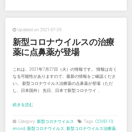
イ
ル
ス
感
Updated on 2021-07-29
染
者
新型コロナウイルスの治療
急
薬に点鼻薬が登場
増
の
原
これは、2021年7月27日（火）の情報です。 情報は古く
因
なる可能性がありますので、最新の情報をご確認くださ
と
い。 新型コロナウイルス治療薬の点鼻薬が登場（ただ
は”
し、日本国外） 先日、日本で新型コロナウイ …
“新
続きを読む
型
コ
Category:
新型コロナウイルス
Tags:
COVID-19
,
ロ
enovid
,
新型コロナウイルス
,
新型コロナウイルス治療薬
,