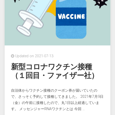
も
特
例
承
認
さ
れ
ま
し
Updated on 2021-07-13
た”
新型コロナワクチン接種
（１回目・ファイザー社）
自治体からワクチン接種のクーポン券が届いていたの
で、さっそく予約して接種してきました。 2021年7月9日
（金）の午前に接種したので、丸1日以上経過していま
す。 メッセンジャーRNAワクチンとは 今回 …