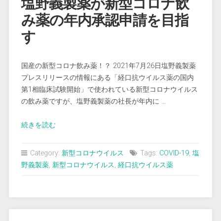
塩野義製薬が新型コロナ飲
み薬の年内承認申請を目指
す
国産の新型コロナ飲み薬！？ 2021年7月26日塩野義製薬
プレスリリースの情報にある「経口抗ウイルス薬の国内
第1相臨床試験開始」で使われている新型コロナウイルス
の飲み薬ですが、塩野義製薬の社長が年内に …
“塩
続きを読む
野
義
Category:
新型コロナウイルス
Tags:
COVID-19
,
塩
製
野義製薬
,
新型コロナウイルス
,
経口抗ウイルス薬
薬
が
新
型
コ