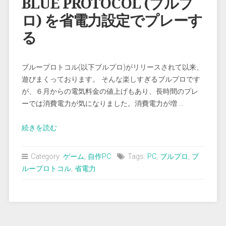
BLUE PROTOCOL (ブルプ
ロ) を省電力設定でプレーす
る
ブループロトコル(以下ブルプロ)がリリースされて以来、
遊びまくっております。 そんな楽しすぎるブルプロです
が、６月からの電気料金の値上げもあり、長時間のプレ
ーでは消費電力が気になりました。消費電力が増 …
“BLUE
続きを読む
PROTOCOL
(ブ
Category:
ゲーム
,
自作PC
Tags:
PC
,
ブルプロ
,
ブ
ル
ループロトコル
,
省電力
プ
ロ)
を
省
電