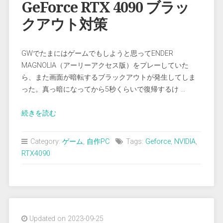
(猛
GeForce RTX 4090 ブラッ
暑
クアウト対策
対
策)”
GWでたまにはゲームでもしようと思ってENDER
MAGNOLIA（アーリーアクセス版）をプレーしていた
ら、また画面が暗転するブラックアウトが発生してしま
った。真っ暗になってから5秒くらいで復帰するけ …
“GeForce
続きを読む
RTX
4090
Category:
ゲーム
,
自作PC
Tags:
Geforce
,
NVIDIA
,
ブ
RTX4090
ラ
ッ
ク
ア
ウ
Updated on 2023-09-25
ト