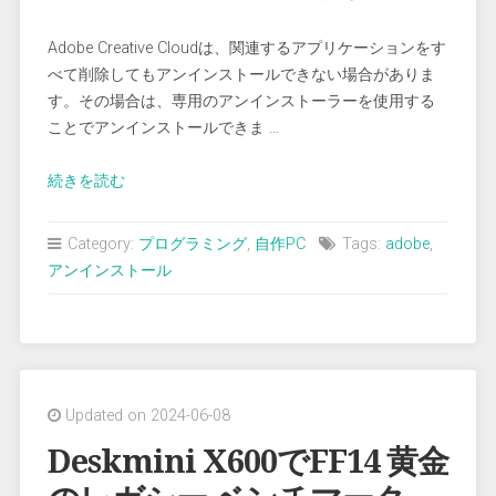
Adobe Creative Cloudは、関連するアプリケーションをす
べて削除してもアンインストールできない場合がありま
す。その場合は、専用のアンインストーラーを使用する
ことでアンインストールできま …
“Adobe
続きを読む
Creative
Cloud
Category:
プログラミング
,
自作PC
Tags:
adobe
,
が
アンインストール
ア
ン
イ
ン
ス
Updated on 2024-06-08
ト
ー
Deskmini X600でFF14 黄金
ル