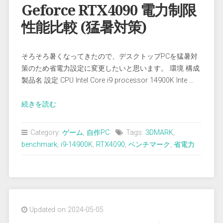
ー
Geforce RTX4090 電力制限
ベ
性能比較 (猛暑対策)
ン
チ
マ
そろそろ暑くなってきたので、デスクトップPCを猛暑対
ー
策のため省電力設定に変更したいと思います。 環境 構成
ク
製品名 設定 CPU Intel Core i9 processor 14900K Inte …
Ver.
1.1”
“Geforce
続きを読む
RTX4090
電
Category:
ゲーム
,
自作PC
Tags:
3DMARK
,
力
benchmark
,
i9-14900K
,
RTX4090
,
ベンチマーク
,
省電力
制
限
性
能
比
Updated on 2024-05-05
較