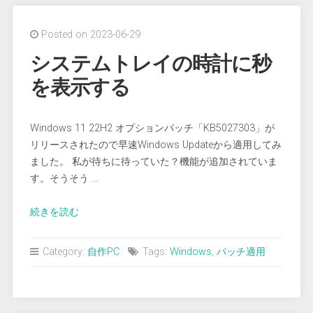
省
電
Posted on 2023-06-29
力
設
システムトレイの時計に秒
定
を表示する
で
プ
レ
Windows 11 22H2 オプションパッチ「KB5027303」が
ー
リリースされたので早速Windows Updateから適用してみ
す
ました。 私が待ちに待っていた？機能が追加されていま
る”
す。そうそう …
“シ
続きを読む
ス
テ
Category:
自作PC
Tags:
Windows
,
パッチ適用
ム
ト
レ
イ