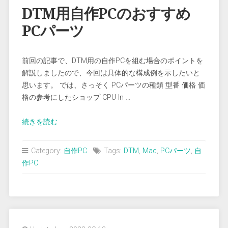
能”
DTM用自作PCのおすすめ
PCパーツ
前回の記事で、DTM用の自作PCを組む場合のポイントを
解説しましたので、今回は具体的な構成例を示したいと
思います。 では、さっそく PCパーツの種類 型番 価格 価
格の参考にしたショップ CPU In …
“DTM
続きを読む
用
自
Category:
自作PC
Tags:
DTM
,
Mac
,
PCパーツ
,
自
作
作PC
PC
の
お
す
す