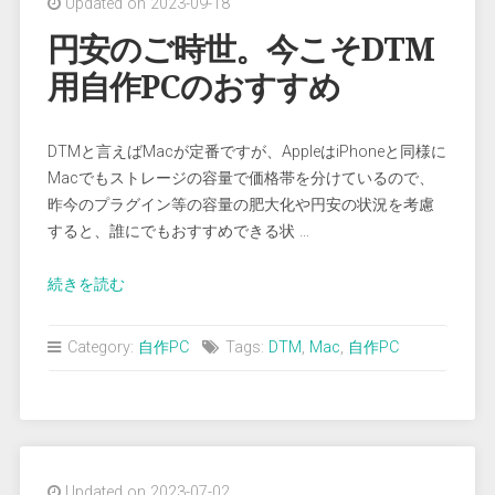
Updated on 2023-09-18
め
PC
円安のご時世。今こそDTM
パ
用自作PCのおすすめ
ー
ツ”
DTMと言えばMacが定番ですが、AppleはiPhoneと同様に
Macでもストレージの容量で価格帯を分けているので、
昨今のプラグイン等の容量の肥大化や円安の状況を考慮
すると、誰にでもおすすめできる状 …
“円
続きを読む
安
の
Category:
自作PC
Tags:
DTM
,
Mac
,
自作PC
ご
時
世。
今
こ
Updated on 2023-07-02