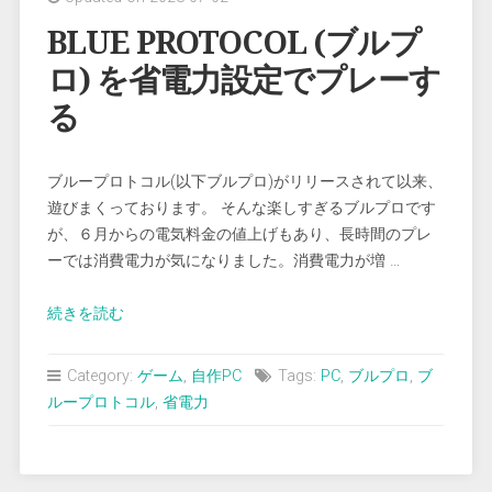
そ
DTM
BLUE PROTOCOL (ブルプ
用
ロ) を省電力設定でプレーす
自
作
る
PC
の
ブループロトコル(以下ブルプロ)がリリースされて以来、
お
遊びまくっております。 そんな楽しすぎるブルプロです
す
が、６月からの電気料金の値上げもあり、長時間のプレ
す
ーでは消費電力が気になりました。消費電力が増 …
め”
“BLUE
続きを読む
PROTOCOL
(ブ
Category:
ゲーム
,
自作PC
Tags:
PC
,
ブルプロ
,
ブ
ル
ループロトコル
,
省電力
プ
ロ)
を