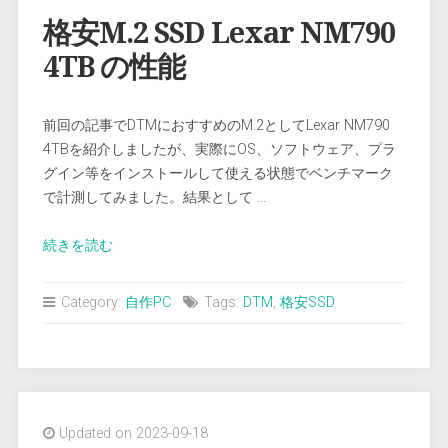
対
格安M.2 SSD Lexar NM790
策”
4TB の性能
前回の記事でDTMにおすすめのM.2としてLexar NM790
4TBを紹介しましたが、実際にOS、ソフトウェア、プラ
グイン等をインストールして使える状態でベンチマーク
で計測してみました。結果として …
“格
続きを読む
安
M.2
Category:
自作PC
Tags:
DTM
,
格安SSD
SSD
Lexar
NM790
4TB
の
Updated on 2023-09-18
性