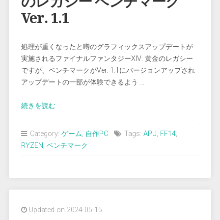
のレガシー ベンチマーク
で
き
Ver. 1.1
な
い”
処理が重くなったと噂のグラフィックスアップデートが
実施されるファイナルファンタジーXIV: 黄金のレガシー
ですが、ベンチマークがVer. 1.1にバージョンアップされ
アップデートの一部が体験できるよう …
“Deskmini
続きを読む
X600
で
Category:
ゲーム
,
自作PC
Tags:
APU
,
FF14
,
FF14
RYZEN
,
ベンチマーク
黄
金
の
レ
ガ
Updated on 2024-05-15
シ