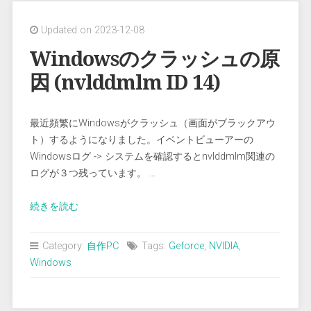
の
Updated on 2023-12-08
時
計
Windowsのクラッシュの原
に
因 (nvlddmlm ID 14)
秒
を
表
最近頻繁にWindowsがクラッシュ（画面がブラックアウ
示
ト）するようになりました。イベントビューアーの
す
Windowsログ -> システムを確認するとnvlddmlm関連の
る”
ログが３つ残っています。 …
“Windows
続きを読む
の
ク
Category:
自作PC
Tags:
Geforce
,
NVIDIA
,
ラ
Windows
ッ
シ
ュ