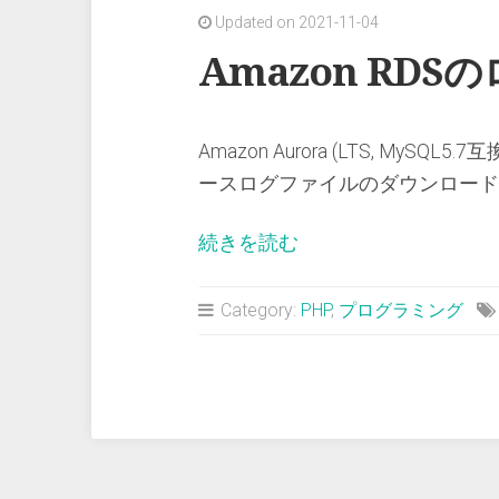
Updated on 2021-11-04
Amazon RD
Amazon Aurora (LTS,
ースログファイルのダウンロード 
“Amazon
続きを読む
RDS
の
Category:
PHP
,
プログラミング
ロ
グ
フ
ァ
イ