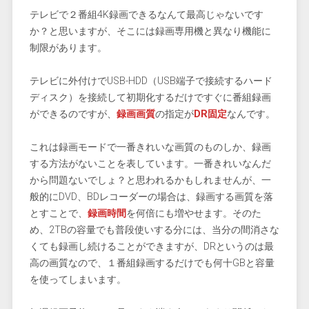
テレビで２番組4K録画できるなんて最高じゃないです
か？と思いますが、そこには録画専用機と異なり機能に
制限があります。
テレビに外付けでUSB-HDD（USB端子で接続するハード
ディスク）を接続して初期化するだけですぐに番組録画
ができるのですが、
録画画質
の指定が
DR固定
なんです。
これは録画モードで一番きれいな画質のものしか、録画
する方法がないことを表しています。一番きれいなんだ
から問題ないでしょ？と思われるかもしれませんが、一
般的にDVD、BDレコーダーの場合は、録画する画質を落
とすことで、
録画時間
を何倍にも増やせます。そのた
め、2TBの容量でも普段使いする分には、当分の間消さな
くても録画し続けることができますが、DRというのは最
高の画質なので、１番組録画するだけでも何十GBと容量
を使ってしまいます。