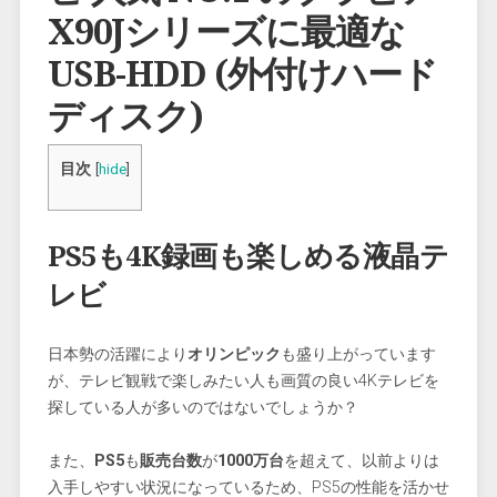
X90Jシリーズに最適な
USB-HDD (外付けハード
ディスク)
目次
[
hide
]
PS5も4K録画も楽しめる液晶テ
レビ
日本勢の活躍により
オリンピック
も盛り上がっています
が、テレビ観戦で楽しみたい人も画質の良い4Kテレビを
探している人が多いのではないでしょうか？
また、
PS5
も
販売台数
が
1000万台
を超えて、以前よりは
入手しやすい状況になっているため、PS5の性能を活かせ