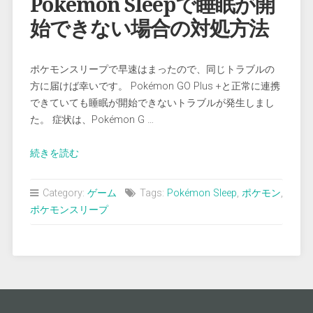
Pokémon Sleepで睡眠が開
始できない場合の対処方法
ポケモンスリープで早速はまったので、同じトラブルの
方に届けば幸いです。 Pokémon GO Plus +と正常に連携
できていても睡眠が開始できないトラブルが発生しまし
た。 症状は、Pokémon G …
“Pokémon
続きを読む
Sleep
で
Category:
ゲーム
Tags:
Pokémon Sleep
,
ポケモン
,
睡
ポケモンスリープ
眠
が
開
始
で
き