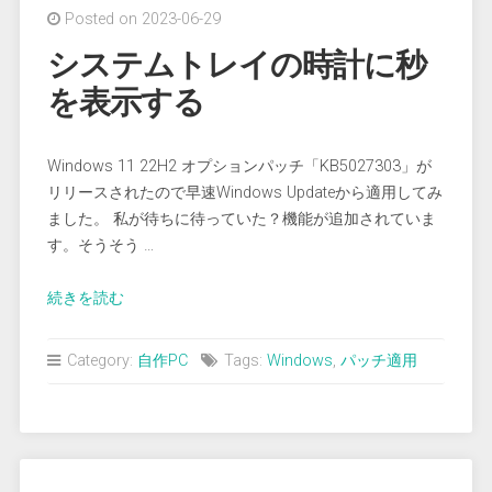
Posted on 2023-06-29
ッ
プ
システムトレイの時計に秒
後
を表示する
か
ら
コ
Windows 11 22H2 オプションパッチ「KB5027303」が
ン
リリースされたので早速Windows Updateから適用してみ
テ
ました。 私が待ちに待っていた？機能が追加されていま
ナ
す。そうそう …
起
動
“シ
続きを読む
し
ス
な
テ
Category:
自作PC
Tags:
Windows
,
パッチ適用
い
ム
for
ト
WSL2”
レ
イ
の