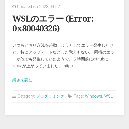
の
Updated on 2023-04-02
ア
ン
WSLのエラー (Error:
イ
0x80040326)
ン
ス
ト
いつもどおりWSLを起動しようとしてエラー発生したけ
ー
ど、特にアップデートなどした覚えもない。 同様のエラ
ル”
ーが他でも発生していたようで、５時間前にgithubに
Issueが上がっていました。 https …
“WSL
続きを読む
の
エ
Category:
プログラミング
Tags:
Windows
,
WSL
ラ
ー
(Error:
0x80040326)”