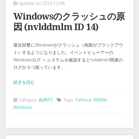
Updated on 2023-12-08
時
計
Windowsのクラッシュの原
に
因 (nvlddmlm ID 14)
秒
を
表
最近頻繁にWindowsがクラッシュ（画面がブラックアウ
示
ト）するようになりました。イベントビューアーの
す
Windowsログ -> システムを確認するとnvlddmlm関連の
る”
ログが３つ残っています。 …
“Windows
続きを読む
の
ク
Category:
自作PC
Tags:
Geforce
,
NVIDIA
,
ラ
Windows
ッ
シ
ュ
の