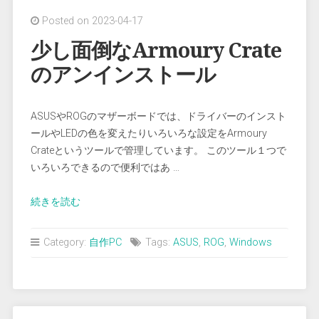
原
Posted on 2023-04-17
因
(nvlddmlm
少し面倒なArmoury Crate
ID
のアンインストール
14)”
ASUSやROGのマザーボードでは、ドライバーのインスト
ールやLEDの色を変えたりいろいろな設定をArmoury
Crateというツールで管理しています。 このツール１つで
いろいろできるので便利ではあ …
“少
続きを読む
し
面
Category:
自作PC
Tags:
ASUS
,
ROG
,
Windows
倒
な
Armoury
Crate